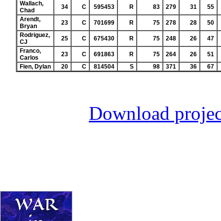
Wallach,
34
C
595453
R
83
279
31
55
Chad
Arendt,
23
C
701699
R
75
278
28
50
Bryan
Rodriguez,
25
C
675430
R
75
248
26
47
CJ
Franco,
23
C
691863
R
75
264
26
51
Carlos
Fien, Dylan
20
C
814504
S
98
371
36
67
Download projec